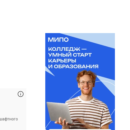
1
дшафтного